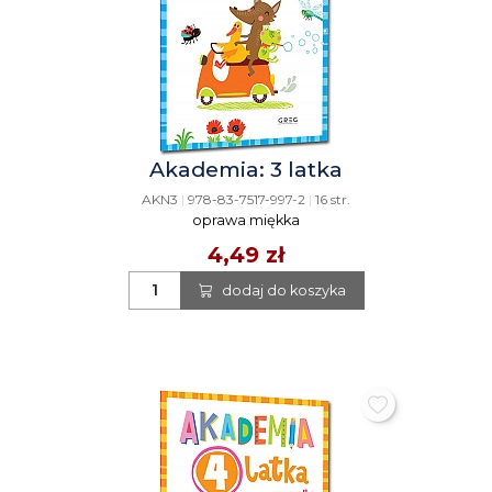
Akademia: 3 latka
AKN3
|
978-83-7517-997-2
|
16 str.
oprawa miękka
4,49 zł
dodaj do koszyka