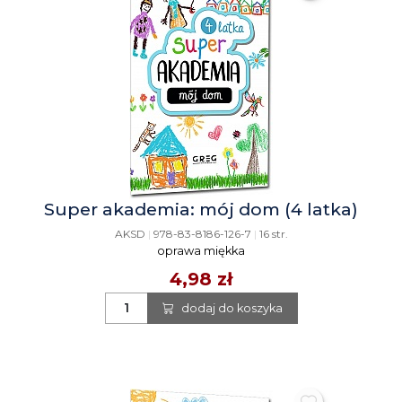
Super akademia: mój dom (4 latka)
AKSD
|
978-83-8186-126-7
|
16 str.
oprawa miękka
4,98 zł
dodaj do koszyka