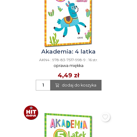
Akademia: 4 latka
AKN4
|
978-83-7517-998-9
|
16 str.
oprawa miękka
4,49 zł
dodaj do koszyka