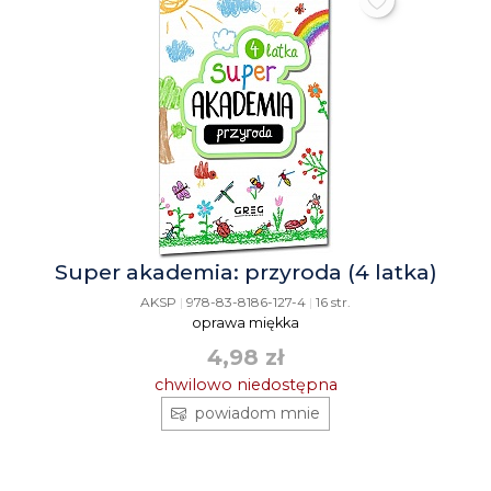
Super akademia: przyroda (4 latka)
AKSP
|
978-83-8186-127-4
|
16 str.
oprawa miękka
4,98 zł
chwilowo niedostępna
powiadom mnie