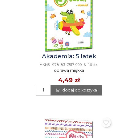
Akademia: 5 latek
AKN5
|
978-83-7517-999-6
|
16 str.
oprawa miękka
4,49 zł
dodaj do koszyka