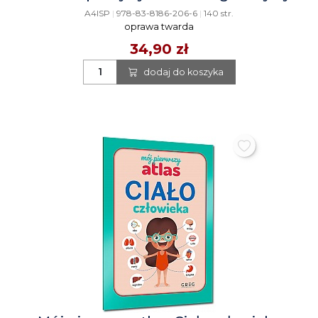
A4ISP
|
978-83-8186-206-6
|
140 str.
oprawa twarda
34,90 zł
dodaj do koszyka