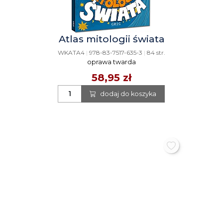
Atlas mitologii świata
WKATA4
|
978-83-7517-635-3
|
84 str.
oprawa twarda
58,95 zł
dodaj do koszyka