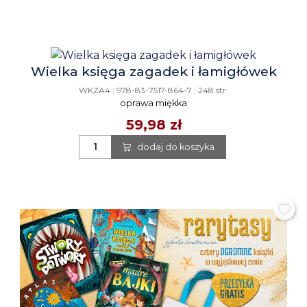
Wielka księga zagadek i łamigłówek
WKZA4
|
978-83-7517-864-7
|
248 str.
oprawa miękka
59,98 zł
dodaj do koszyka