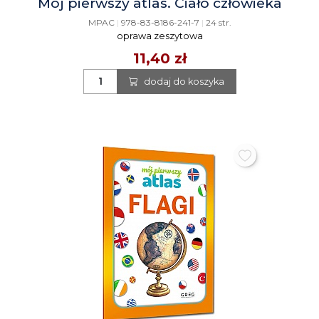
Mój pierwszy atlas. Ciało człowieka
MPAC
|
978-83-8186-241-7
|
24 str.
oprawa zeszytowa
11,40 zł
dodaj do koszyka